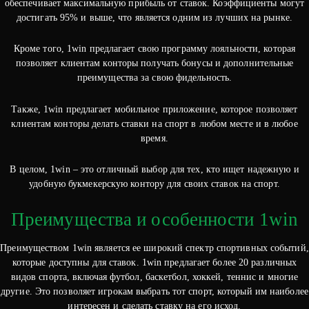
обеспечивает максимальную прибыль от ставок. Коэффициенты могут
достигать 95% и выше, что является одним из лучших на рынке.
Кроме того, 1win предлагает свою программу лояльности, которая
позволяет клиентам конторы получать бонусы и дополнительные
преимущества за свою фидельность.
Также, 1win предлагает мобильное приложение, которое позволяет
клиентам конторы делать ставки на спорт в любом месте и в любое
время.
В целом, 1win – это отличный выбор для тех, кто ищет надежную и
удобную букмекерскую контору для своих ставок на спорт.
Преимущества и особенности 1win
Преимуществом 1win является ее широкий спектр спортивных событий,
которые доступны для ставок. 1win предлагает более 20 различных
видов спорта, включая футбол, баскетбол, хоккей, теннис и многие
другие. Это позволяет игрокам выбрать тот спорт, который им наиболее
интересен и сделать ставку на его исход.