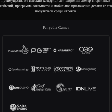
преимуществ. Ее высокий коэффициент, широкий спектр спортивных
событий, программа лояльности и мобильное приложение делают ее так
популярной среди игроков.
Penyedia Games