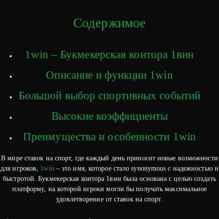
Содержимое
1win – Букмекерская контора 1вин
Описание и функции 1win
Большой выбор спортивных событий
Высокие коэффициенты
Преимущества и особенности 1win
В мире ставок на спорт, где каждый день приносит новые возможности
для игроков,
1win
– это имя, которое стало synonymous с надежностью и
быстротой. Букмекерская контора 1вин была основана с целью создать
платформу, на которой игроки могли бы получать максимальное
удовлетворение от ставок на спорт.