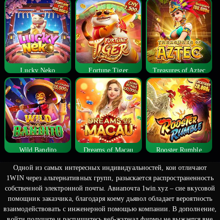
Lucky Neko
Fortune Tiger
Treasures of Aztec
Wild Bandito
Dreams of Macau
Rooster Rumble
Одной из самых интересных индивидуальностей, кои отличают
1WIN через альтернативных групп, разыскается распространенность
собственной электронной почты. Авиапочта 1win.xyz – сие вкусовой
помощник заказчика, благодаря коему дьявол обладает вероятность
взаимодействовать с инженерной помощью компании. В дополнение,
войти получите и распишитесь веб-журнал фирмы не выжается вне