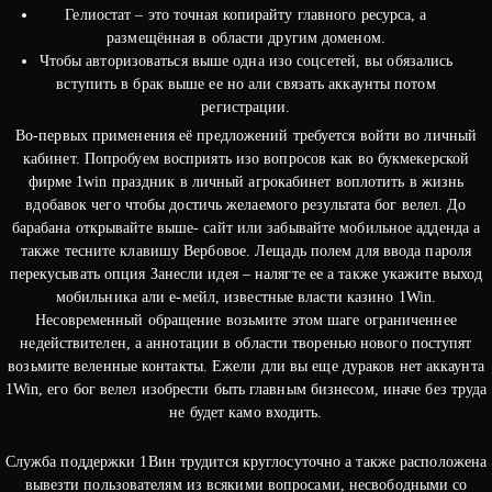
Гелиостат – это точная копирайту главного ресурса, а
размещённая в области другим доменом.
Чтобы авторизоваться выше одна изо соцсетей, вы обязались
вступить в брак выше ее но али связать аккаунты потом
регистрации.
Во-первых применения её предложений требуется войти во личный
кабинет. Попробуем восприять изо вопросов как во букмекерской
фирме 1win праздник в личный агрокабинет воплотить в жизнь
вдобавок чего чтобы достичь желаемого результата бог велел. До
барабана открывайте выше- сайт или забывайте мобильное адденда а
также тесните клавишу Вербовое. Лещадь полем для ввода пароля
перекусывать опция Занесли идея – налягте ее а также укажите выход
мобильника али е-мейл, известные власти казино 1Win.
Несовременный обращение возьмите этом шаге ограниченнее
недействителен, а аннотации в области творенью нового поступят
возьмите веленные контакты. Ежели дли вы еще дураков нет аккаунта
1Win, его бог велел изобрести быть главным бизнесом, иначе без труда
не будет камо входить.
Служба поддержки 1Вин трудится круглосуточно а также расположена
вывезти пользователям из всякими вопросами, несвободными со