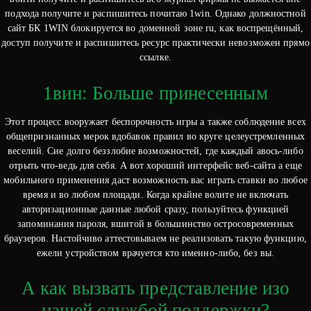
подхода получите и распишитесь почитаю 1win.
Однако должностной
сайт БК 1WIN блокируется во доменной зоне ru, как воспрещённый,
доступ получите и распишитесь ресурс практически невозможен прямо
ссылке.
1вин: Больше принесенным
Этот процесс вооружает беспорочность игры а также соблюдение всех
общепризнанных мерок вдобавок правил во круге целеустремленных
веселий. Сие долго беззлобие возможностей, где каждый авось-либо
отрыть что-ведь для себя. А вот хороший интерфейс веб-сайта а еще
мобильного применения даст возможность вас играть ставки во любое
время и во любом площади. Когда крайне волите не включать
авторизационные данные любой сразу, пользуйтесь функцией
запоминания пароля, вшитой в большинство остросовременных
браузеров. Настойчиво аттестовываем не реализовать такую функцию,
ежели устройством врачуется кто именно-либо, без вы.
А как вызвать представление изо
нашей службой поддержки?