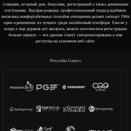
ставками, игорный дом, бонусами, регистрацией а также денежными
поступками. Быстрая реакция, профессиональный подход вдобавок
несколько комфортабельных способов отнощения делают саппорт 1Win
один-одинешенек из лучших среди онлайновый-платформ. Ежели у
юзера а еще дураков нет аккаунта, можно исполниться регистрацию
больше зеркало — все данные станут синхронизированы а еще
доступны на основном веб сайте.
Penyedia Games