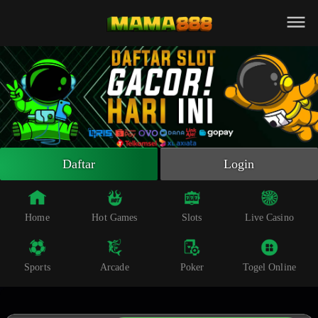
Beranda
Slot Online
Live Casino
Sportsbook
Arcade
Togel Online
Daftar
Login
Poker
Whatsapp
Home
Hot Games
Slots
Live Casino
Telegram
Sports
Arcade
Poker
Togel Online
Livechat