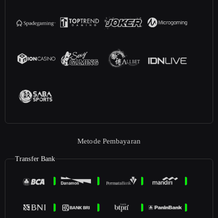
Metode Pembayaran
Transfer Bank