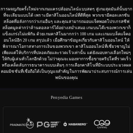
การผจญภัยครั้งใหม่จากเกมแครปส์ออนไลน์แบบสดๆ สู่เกมสุดมันส์นั้นยาก
ที่จะเลียนแบบได้ เพราะมีคาสิโนออนไลน์ที่ดีที่สุด พวกเขามีคอลเลกชัน
สล็อตที่อลังการกว่าเกมอื่นๆ และคุณสามารถมอบแจ็คพอตโปรเกรสซีฟ
สล็อตมูลค่ากว่าล้านดอลลาร์ได้อย่างสม่ำเสมอ เกมบนโต๊ะของพวกเขาก็
แข็งแกร่งไม่แพ้กัน ด้วยเกมคาสิโนมากกว่า 100 เกม และเกมแบล็คแจ็คอ
อนไลน์อีก 20 เกม สรุปแล้ว เมื่อศึกษาข้อมูลเกี่ยวกับคาสิโนออนไลน์ ให้
พิจารณาโอกาสทางการเงินของพวกเขา คาสิโนออนไลน์ที่เชี่ยวชาญไม่
เพียงแต่ให้บริการที่ปลอดภัยและรวดเร็วเท่านั้น แต่ยังมอบทางเลือกใหม่ๆ
ให้กับผู้เล่นทั่วโลกอีกด้วย ไม่ว่าคุณจะมองหาการซื้อขายคริปโตที่รวดเร็ว
หรือเคล็ดลับการธนาคารแบบเดิมๆ การเลือกคาสิโนที่มีระบบประมวลผล
คอมมิชชั่นที่เชื่อถือได้เป็นกุญแจสำคัญในการพัฒนาประสบการณ์การเล่น
พนันของคุณ
Penyedia Games