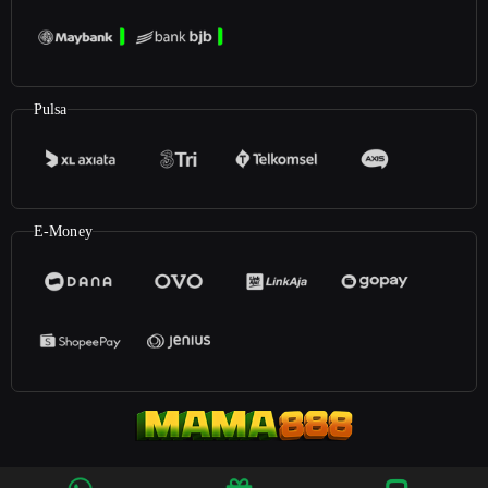
Pulsa
E-Money