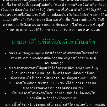
เราเชื่อว่าคาสิโนทั้งหมดอยู่ในอันดับ "แนะนำ" แทนที่จะเป็นตัวเลือกที่ยอด
เยี่ยมและปลอดภัยกว่าสำหรับผู้เล่นทุกคน เพื่อค้นหาตัวเลือกที่ดีที่สุดที่ด้าน
บนสุดของรายชื่อใหม่ อ่านดัชนีความปลอดภัย (Defense Index) ของคาสิโน
ออนไลน์ที่คุณกำลังพิจารณา เพื่อหาแนวคิดเกี่ยวกับความปลอดภัย ดัชนี
ความปลอดภัยคือคะแนนความปลอดภัยของเรา ซึ่งคำนวณจากข้อมูลที่
รวบรวม และคุณจะได้รับการตรวจสอบในกระบวนการตรวจสอบ
เกมคาสิโนที่ดีที่สุดด้วยเงินจริง
Nuts Gambling enterprise มีตัวเลือกสำหรับข้อจำกัดในการเลือก
เพิ่มเติม ตอบสนองความต้องการของทั้งผู้เล่นมืออาชีพและผู้
เล่นเดิมพันสูง
พวกเขาสามารถทำให้คุณเข้าใจถึงความรู้สึกของผู้เล่นคนอื่นๆ
ในระหว่างการเล่น และจุดแข็งหรือจุดเด่นที่พวกเขาค้นพบ
เพื่อความแน่ใจในการปกป้องตัวคุณเองเมื่อคุณเล่นเกมบนเว็บ
เช่น คาสิโนที่มีการเข้ารหัส SSL, RNG ที่ได้รับการรับรอง และ
มาตรการรักษาความปลอดภัยที่ดี เช่น 2FA
เว็บไซต์คาสิโนที่ดีที่สุดในอเมริกาล้วนมีแบล็คแจ็ค แต่ผู้ให้
บริการก็ยังคงก้าวล้ำหน้าการแข่งขัน
รายการนี้ไม่ได้อวดอ้างข้อมูลคาสิโนออนไลน์ที่ให้รายได้จริง หากคุณพบ