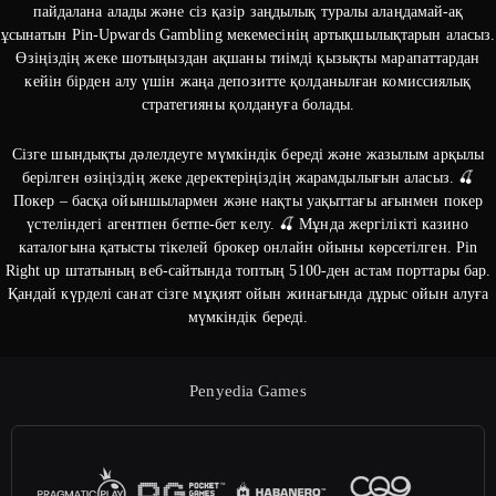
пайдалана алады және сіз қазір заңдылық туралы алаңдамай-ақ
ұсынатын Pin-Upwards Gambling мекемесінің артықшылықтарын аласыз.
Өзіңіздің жеке шотыңыздан ақшаны тиімді қызықты марапаттардан
кейін бірден алу үшін жаңа депозитте қолданылған комиссиялық
стратегияны қолдануға болады.
Сізге шындықты дәлелдеуге мүмкіндік береді және жазылым арқылы
берілген өзіңіздің жеке деректеріңіздің жарамдылығын аласыз. 🍒
Покер – басқа ойыншылармен және нақты уақыттағы ағынмен покер
үстеліндегі агентпен бетпе-бет келу. 🍒 Мұнда жергілікті казино
каталогына қатысты тікелей брокер онлайн ойыны көрсетілген. Pin
Right up штатының веб-сайтында топтың 5100-ден астам порттары бар.
Қандай күрделі санат сізге мұқият ойын жинағында дұрыс ойын алуға
мүмкіндік береді.
Penyedia Games