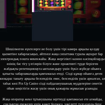
Шешілмеген нүктелерге ие болу үшін тірі камера арқылы қолдау
қызметіне хабарласыңыз, әйтпесе жаңа сипаттама туралы ақпарат бар
электрондық пошта мекенжайы. Жаңа жергілікті казино кәсіпқойларды
өзінің бәс тігу үлгілерін білуге ​​​​және проактивті түрде берілген
жабдықты репетициялауға ынталандыру үшін бүкіл жүйеде ойынға
қатысты хабарламаларды қамтамасыз етеді. Сізді құмар ойынға деген
көзқарас таныту арқылы белсенділік емес, белсенділік үшін арналған, а
табыс көзі Pin Up Casino сізді пайдаланушының мүдделеріне сенетін
ойын кеңістігін жасау үшін оның қажырлы жұмысын ұсынады.
Жаңа оператор жеке тұтынушыны зерттеуді қамтамасыз ете алмайды,
сондықтан ережелер үшін қажет болмаса, уәкілетті тұлғаларды бере