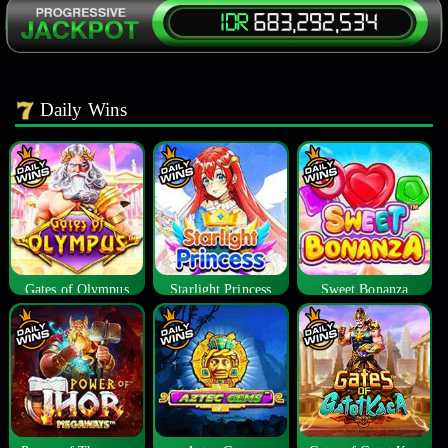
Daily Wins
Gates of Olympus
Starlight Princess
Sweet Bonanza