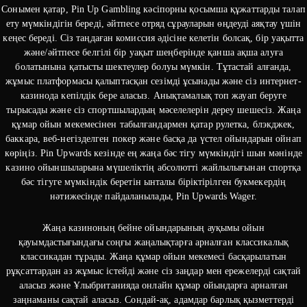
Сонымен қатар, Pin Up Gambling кәсіпорны қосымша құжаттарды талап
ету мүмкіндігін береді, әйтпесе отряд сұрауларын өңдеуді аяқтау үшін
кеңес береді. Сіз таңдаған комиссия әдісіне келетін болсақ, бір уақытта
және/әйтпесе белгілі бір уақыт шеңберінде қанша ақша алуға
болатынына қатысты шектеулер болуы мүмкін. Тұтастай алғанда,
жұмыс платформасы қалыптасқан сезімді ұсынады және сіз интернет-
казинода кепілдік бере аласыз. Анықтамалық топ жауап беруге
тырысады және сіз спортшылардың мәселелерін дереу шешесіз. Жаңа
құмар ойын мекемесінен табылғандармен қатар рулетка, блэкджек,
баккара, веб-негізделген покер және басқа да үстел ойындарын ойнап
көріңіз. Pin Upwards кезінде ең жаңа бәс тігу мүмкіндігі шын мәнінде
казино ойыншыларына мүшеліктің абсолютті жайлылығынан спортқа
бәс тігуге мүмкіндік беретін ынталы біріктірілген букмекердің
нәтижесінде пайдаланылады, Pin Upwards Wager.
Жаңа казиноның бейне ойындарының ауқымы ойын
қауымдастығындағы соңғы жаңалықтарға арналған классикалық
классикадан тұрады. Жаңа құмар ойын мекемесі басқарылатын
рұқсаттардан аз жұмыс істейді және сіз заңдар мен ережелерді сақтай
аласыз және Ұлыбританияда онлайн құмар ойындарға арналған
заңнаманы сақтай аласыз. Сондай-ақ, адамдар барлық қызметтерді