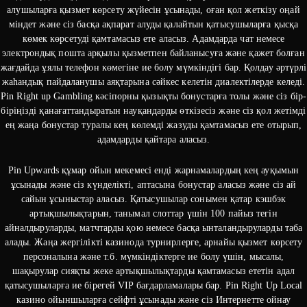
алушыларға қызмет көрсету жүйесін ұсынады, оған қол жеткізу оңай
міндет және сіз басқа ақпарат алуды қалайтын қатысушыларға қысқа
көмек көрсетуді қамтамасыз ете аласыз. Адамдарда чат немесе
электрондық пошта арқылы қызметпен байланысуға және қажет болған
жағдайда ұялы телефон көмегіне ие болу мүмкіндігі бар. Қолдау әртүрлі
жаһандық пайдаланушы аяқтарына сәйкес келетін диалектілерде келеді.
Pin Right up Gambling кәсіпорны қызықты бонустарға толы және сіз бір-
біріңізді қанағаттандыратын науқандарды өткізесіз және сіз қол жетімді
ең жаңа бонустар туралы кең көлемді жазуды қамтамасыз ете отырып,
адамдарды қайтара аласыз.
Pin Upwards құмар ойын мекемесі енді жарнамалардың кең ауқымын
ұсынады және сіз күнделікті, аптасына бонустар аласыз және сіз ай
сайын ұсыныстар аласыз. Қатысушылар сонымен қатар кэшбэк
артықшылықтарын, танымал слоттар үшін 100 пайыз тегін
айналдыруларды, матчтарды қою немесе басқа ынталандыруларды таба
алады. Жаңа жергілікті казинода турнирлерге, арнайы қызмет көрсету
персоналына және т.б. мүмкіндіктерге ие болу үшін, мысалы,
шақырулар сияқты жеке артықшылықтарды қамтамасыз ететін адал
қатысушыларға ие бірегей VIP бағдарламалары бар. Pin Right Up Local
казино ойыншыларға сейфті ұсынады және сіз Интернетте ойнау