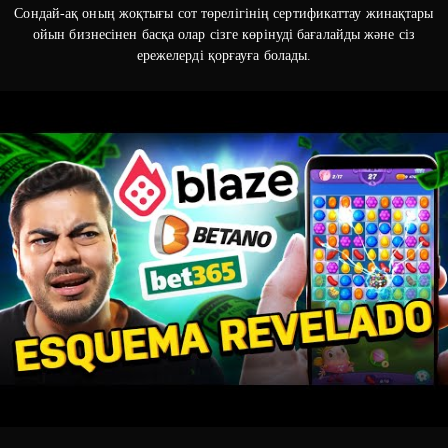
Сондай-ақ оның жоқтығы сот төрелігінің сертификаттау жинақтары
ойын бизнесінен басқа олар сізге көрінуді бағалайды және сіз
ережелерді қорғауға болады.