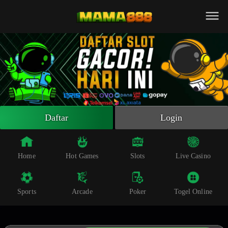
Beranda
Slot Online
Live Casino
Sportsbook
Arcade
Togel Online
Daftar
Login
Poker
Whatsapp
Home
Hot Games
Slots
Live Casino
Telegram
Sports
Arcade
Poker
Togel Online
Livechat